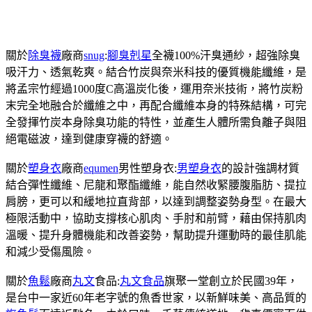
關於
除臭襪
廠商
snug
:
腳臭剋星
全襪100%汗臭通紗，超強除臭
吸汗力、透氣乾爽。結合竹炭與奈米科技的優質機能纖維，是
將孟宗竹經過1000度C高溫炭化後，運用奈米技術，將竹炭粉
末完全地融合於纖維之中，再配合纖維本身的特殊結構，可完
全發揮竹炭本身除臭功能的特性，並產生人體所需負離子與阻
絕電磁波，達到健康穿襪的舒適。
關於
塑身衣
廠商
equmen
男性塑身衣:
男塑身衣
的設計強調材質
結合彈性纖維、尼龍和聚酯纖維，能自然收緊腰腹脂肪、提拉
肩膀，更可以和緩地拉直背部，以達到調整姿勢身型。在最大
極限活動中，協助支撐核心肌肉、手肘和前臂，藉由保持肌肉
溫暖、提升身體機能和改善姿勢，幫助提升運動時的最佳肌能
和減少受傷風險。
關於
魚鬆
廠商
丸文
食品:
丸文食品
旗聚一堂創立於民國39年，
是台中一家近60年老字號的魚香世家，以新鮮味美、高品質的