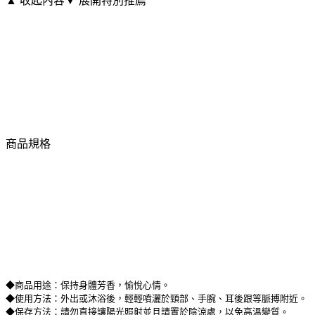
▲ 收起內容
▼ 展開特別推薦
商品規格
◆商品用途：保持身體芳香，愉悅心情。
◆使用方法：外出或沐浴後，輕輕噴灑於頸部、手腕、耳後跟等脈搏附近。
◆保存方法：請勿直接讓陽光照射並且請置於陰涼處，以免高溫變質。