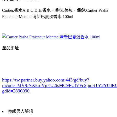
Cartier,香水A.B.C.D.E,香水、香氛,美妝、保健,Cartier Pasha
Fraicheur Menthe 清新巴夏淡香水 100ml
產品網址
https://tw.partner.buy.yahoo.com:443/gd/buy?
mcode=MV9iNXkrdVpEU2tsMC9FUlVFc2pmSTY2Y0d
gdid=2896090
喚起男人夢想