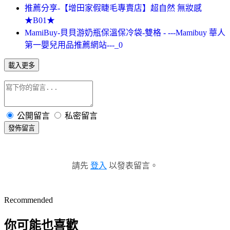
推薦分享-【增田家假睫毛專賣店】超自然 無妝感
★B01★
MamiBuy-貝貝游奶瓶保溫保冷袋-雙格 - ---Mamibuy 華人
第一嬰兒用品推薦網站---_0
載入更多
公開留言
私密留言
發佈留言
請先
登入
以發表留言。
Recommended
你可能也喜歡