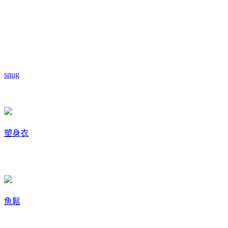
snug
塑身衣
魚鬆