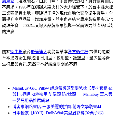
旗魚鬆
而遠近馳名，由於口味、手藝傳統道地，貨真價實而供
不應求。1995年在創辦人梁火村的大力經營下，於台中縣大裡
工業區購置土地，興建近千坪的現代自動化安全衛生廠房，全
面提升產品品質、增加產量，並由魚產結合農產製造更多元化
調理美食。2002年又導入品牌形象旗聚一堂而致力於產品包裝
的推廣。
關於
衛生棉
廠商
舒適達人
功能型草本
漢方衛生棉
:提供功能型
草本漢方衛生棉,包含日用型、夜用型、護墊型、量少型等衛
生棉產品資訊,天然草本舒緩經期悶熱不適
MamiBuy-GIO Pillow 超透氣護頭型嬰兒枕【雙枕套組-M
號】6個月~2歲適用 防扁頭 防?枕頭 - ---Mamibuy 華人第
一嬰兒用品推薦網站---
博客來網路書店-一張美麗的拼圖-蘭陽文學叢書44
日本怪獸【KOJI】DollyWink美型眉彩膏(02栗子棕)