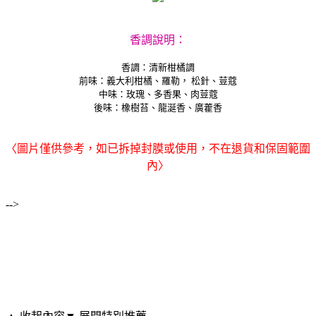
香調說明：
香調：清新柑橘調
前味：義大利柑橘、羅勒， 松針、荳蔻
中味：玫瑰、多香果、肉荳蔻
後味：橡樹苔、龍涎香、廣藿香
〈圖片僅供參考，如已拆掉封膜或使用，不在退貨和保固範圍
內〉
-->