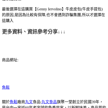
最後選擇在這購買【Genny Iervolino】牛皮皮包(牛皮手提包)
的原因,是因為比較有保障,也不會遇到詐騙集團,所以才選擇在
這購入
更多資料、資訊參考分享↓↓↓
商品網址:
魚鬆
關於
魚鬆
廠商
丸文
食品:
丸文食品
旗聚一堂創立於民國39年，
是台中一家近60年老字號的魚香世家，以新鮮味美、高品質的