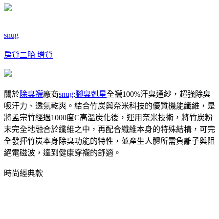
snug
房貸二胎 增貸
關於
除臭襪
廠商
snug
:
腳臭剋星
全襪100%汗臭通紗，超強除臭
吸汗力、透氣乾爽。結合竹炭與奈米科技的優質機能纖維，是
將孟宗竹經過1000度C高溫炭化後，運用奈米技術，將竹炭粉
末完全地融合於纖維之中，再配合纖維本身的特殊結構，可完
全發揮竹炭本身除臭功能的特性，並產生人體所需負離子與阻
絕電磁波，達到健康穿襪的舒適。
時尚經典款